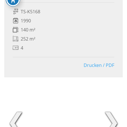
TS-K5168
1990
140 m²
252 m²
4
Drucken / PDF
❮
❯