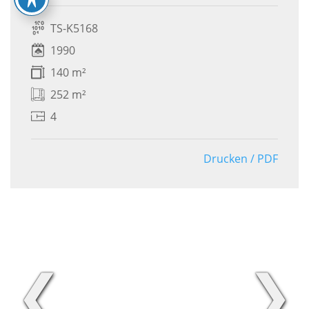
TS-K5168
1990
140 m²
252 m²
4
Drucken / PDF
❮
❯