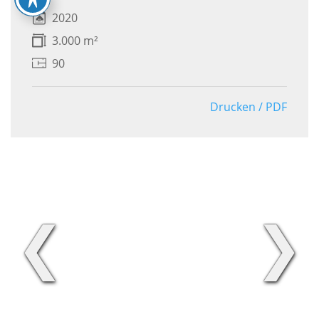
2020
3.000 m²
90
Drucken / PDF
❮
❯