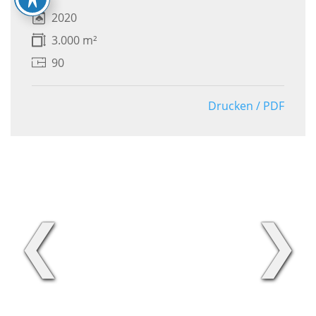
2020
3.000 m²
90
Drucken / PDF
❮
❯