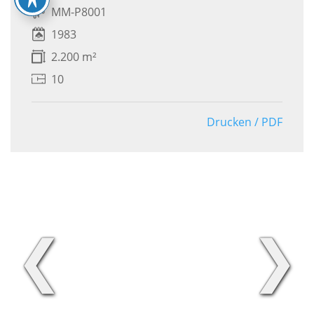
MM-P8001
1983
2.200 m²
10
Drucken / PDF
❮
❯