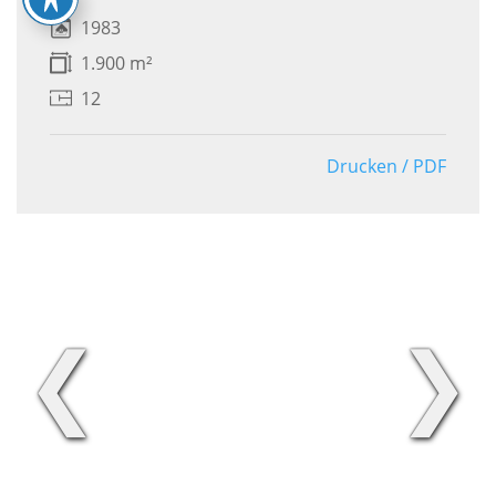
1983
1.900 m²
12
Drucken / PDF
❮
❯