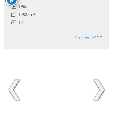
1983
1.900 m²
12
Drucken / PDF
❮
❯