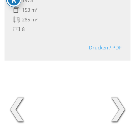
1975
153 m²
285 m²
8
Drucken / PDF
❮
❯