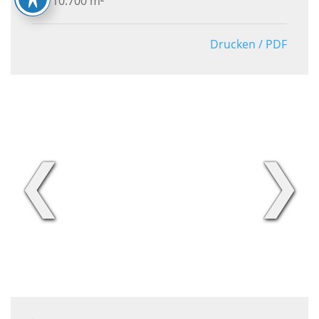
10.700 m²
Drucken / PDF
❮
❯