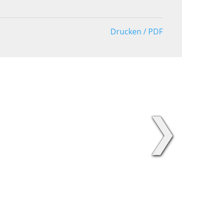
Drucken / PDF
❯