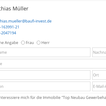
hias Müller
hias.mueller@baufi-invest.de
-163991-21
-2047194
ne Angabe
Frau
Herr