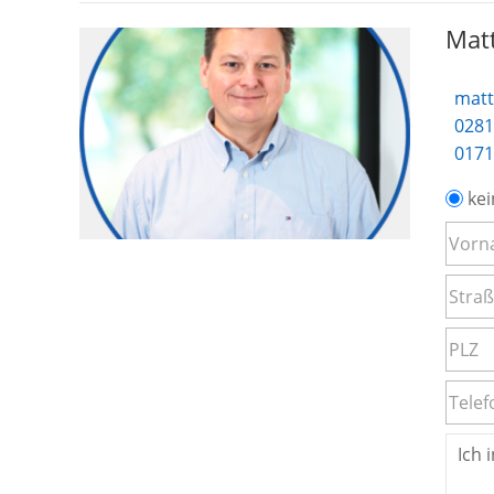
Matt
matt
0281
0171
kei