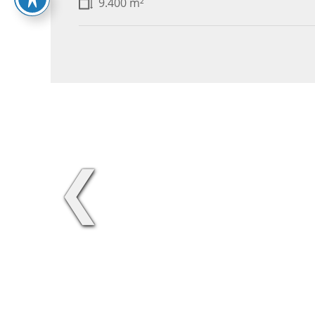
9.400 m²
❮