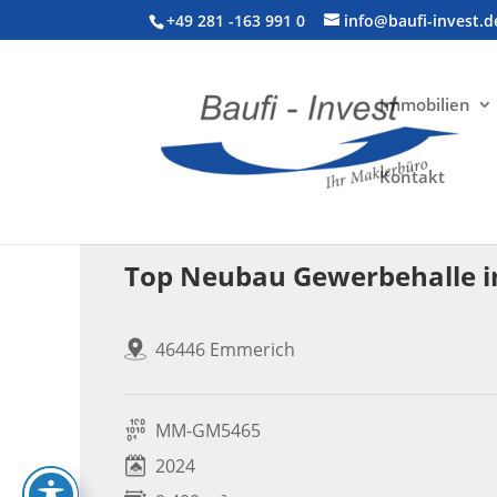
+49 281 -163 991 0
info@baufi-invest.d
Immobilien
Kontakt
Gewerbeimmobilie > Produktion
Top Neubau Gewerbehalle 
46446 Emmerich
MM-GM5465
2024