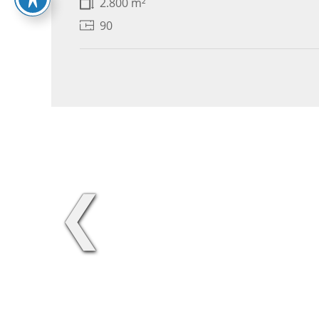
2.800 m²
90
❮