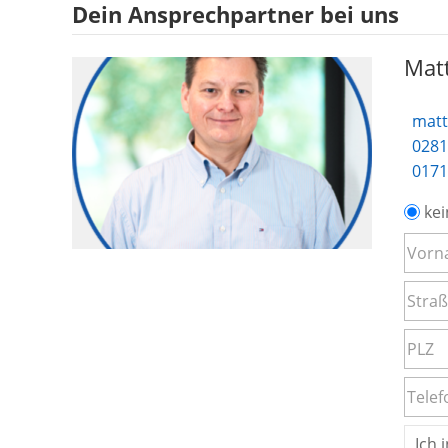
Dein Ansprechpartner bei uns
Matt
matt
0281
0171
kei