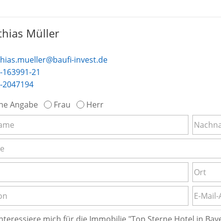
hias Müller
hias.mueller@baufi-invest.de
-163991-21
-2047194
ne Angabe
Frau
Herr