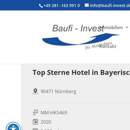
+49 281 -163 991 0
info@baufi-invest.d
Immobilien
Kontakt
Gewerbeimmobilie > Hotel
Top Sterne Hotel in Bayeris
90471 Nürnberg
MM-HK5469
2020