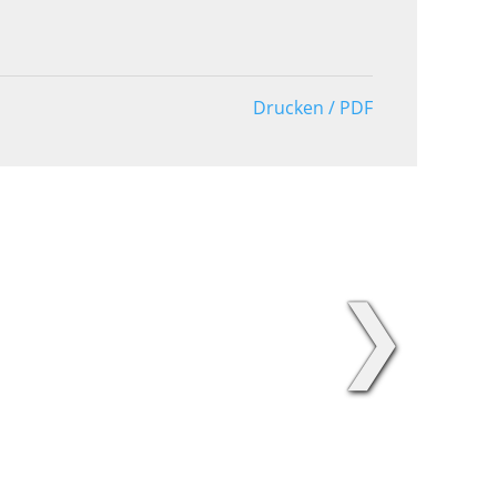
Drucken / PDF
❯