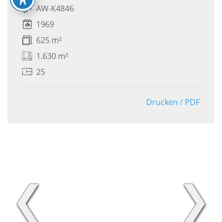
AW-K4846
1969
625 m²
1.630 m²
25
Drucken / PDF
❮
❯