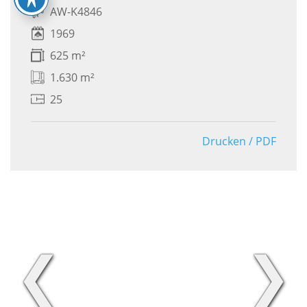
AW-K4846
1969
625 m²
1.630 m²
25
Drucken / PDF
❮
❯