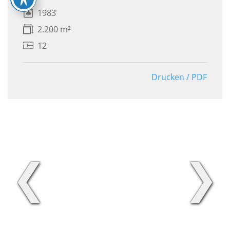
1983
2.200 m²
12
Drucken / PDF
❮
❯