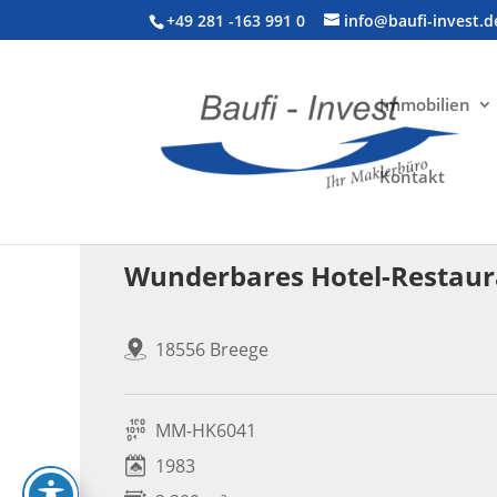
+49 281 -163 991 0
info@baufi-invest.d
Immobilien
Kontakt
Gewerbeimmobilie > Hotel
Wunderbares Hotel-Restaur
18556 Breege
MM-HK6041
1983