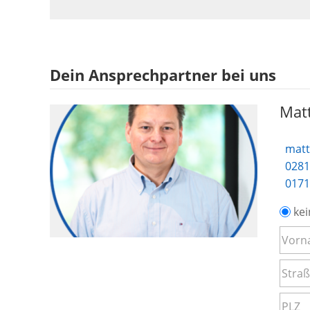
Dein Ansprechpartner bei uns
Matt
matt
0281
0171
kei