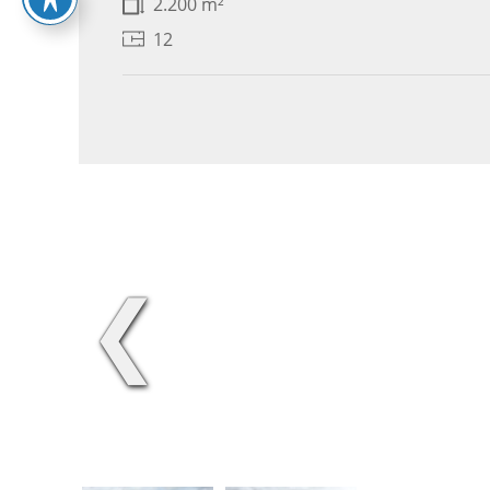
2.200 m²
12
❮