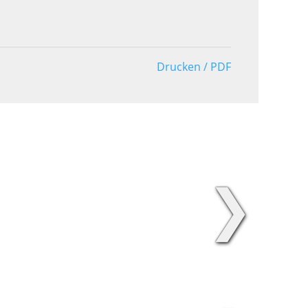
Drucken / PDF
❯