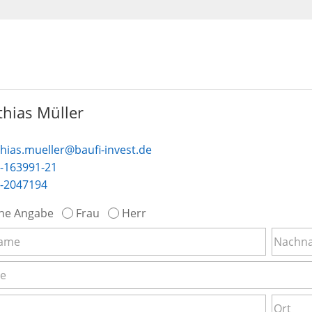
hias Müller
hias.mueller@baufi-invest.de
-163991-21
-2047194
ne Angabe
Frau
Herr