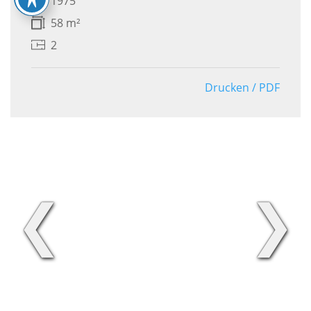
1975
58 m²
2
Drucken / PDF
❮
❯