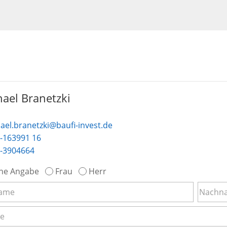
ael Branetzki
ael.branetzki@baufi-invest.de
-163991 16
-3904664
ne Angabe
Frau
Herr