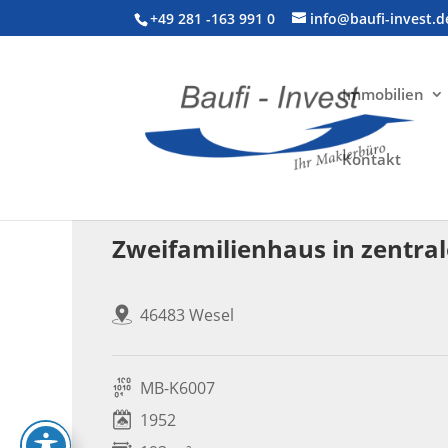
+49 281 -163 991 0
info@baufi-invest.d
Immobilien
Kontakt
Wohnimmobilie > Zweifamilienhaus
Zweifamilienhaus in zentra
46483 Wesel
MB-K6007
1952