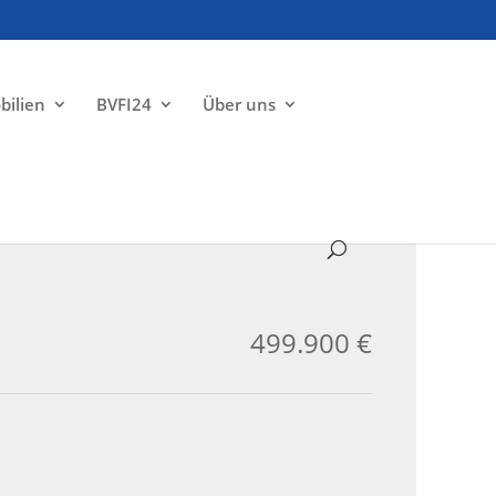
bilien
BVFI24
Über uns
ZU VERKAUFEN
499.900 €