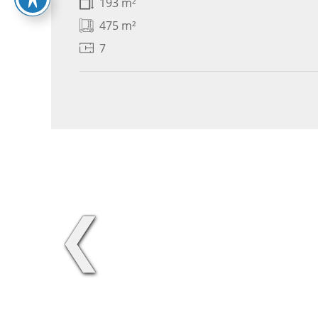
193 m²
475 m²
7
❮