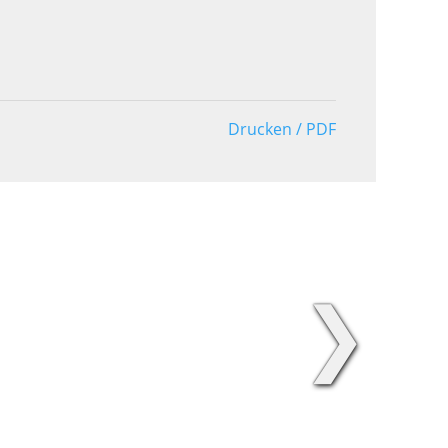
Drucken / PDF
❯