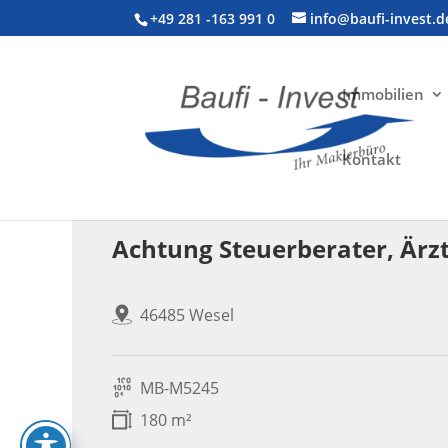
+49 281 -163 991 0
info@baufi-invest.d
Immobilien
Kontakt
Gewerbeimmobilie > Sonstige Immobilie
Achtung Steuerberater, Ärzt
46485 Wesel
MB-M5245
180 m²