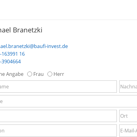
ael Branetzki
ael.branetzki@baufi-invest.de
-163991 16
-3904664
ne Angabe
Frau
Herr