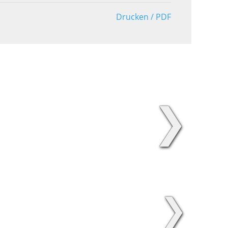
Drucken / PDF
❯
❯