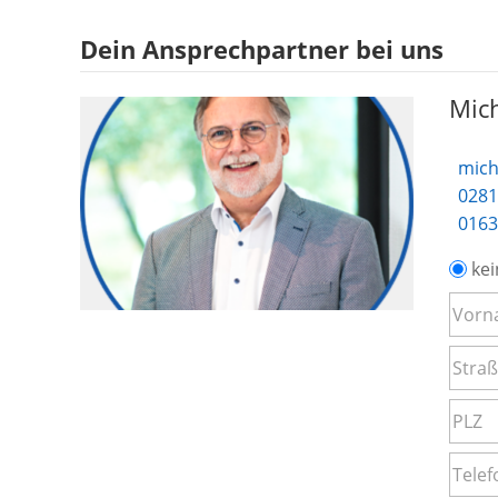
Dein Ansprechpartner bei uns
Mich
mich
0281
0163
kei