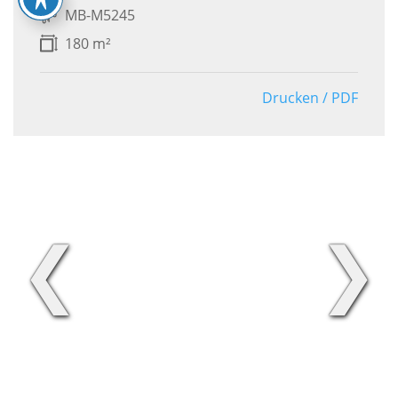
MB-M5245
180 m²
Drucken / PDF
❮
❯