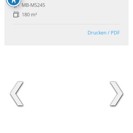
MB-M5245
180 m²
Drucken / PDF
❮
❯