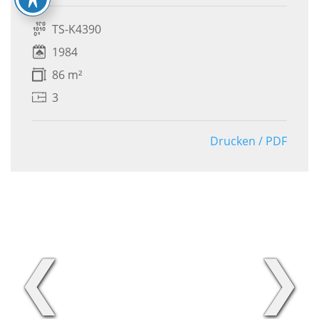
TS-K4390
1984
86 m²
3
Drucken / PDF
❮
❯