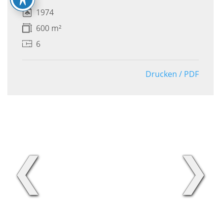
1974
600 m²
6
Drucken / PDF
❮
❯