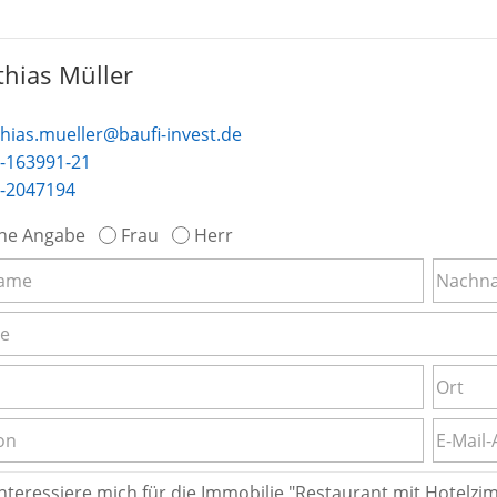
hias Müller
hias.mueller@baufi-invest.de
-163991-21
-2047194
ne Angabe
Frau
Herr