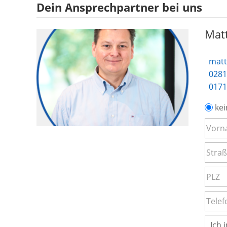
Dein Ansprechpartner bei uns
Matt
matt
0281
0171
kei