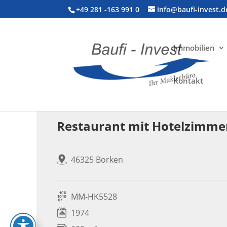
+49 281 -163 991 0
info@baufi-invest.d
Immobilien
Kontakt
Gewerbeimmobilie > Hotel
Restaurant mit Hotelzimme
46325 Borken
MM-HK5528
1974