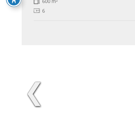
600 m²
6
❮