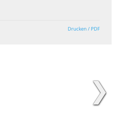
Drucken / PDF
❯