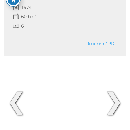
1974
600 m²
6
Drucken / PDF
❮
❯