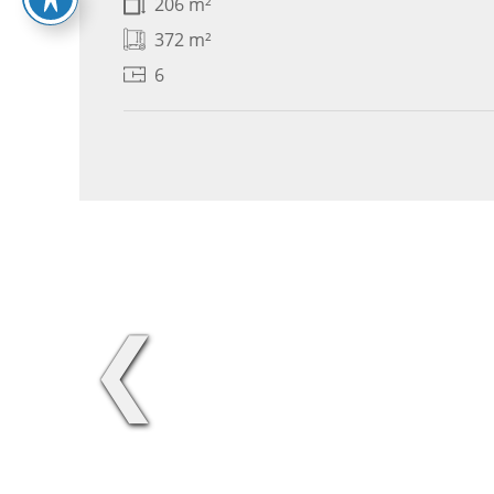
206 m²
372 m²
6
❮