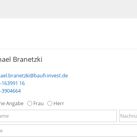
ael Branetzki
ael.branetzki@baufi-invest.de
-163991 16
-3904664
ne Angabe
Frau
Herr