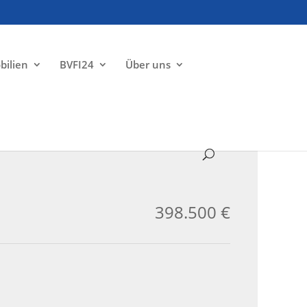
bilien
BVFI24
Über uns
ZU VERKAUFEN
398.500 €