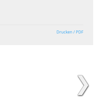
Drucken / PDF
❯