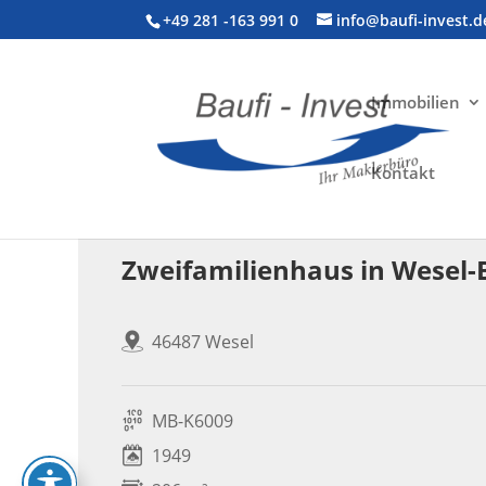
+49 281 -163 991 0
info@baufi-invest.d
Immobilien
Kontakt
Wohnimmobilie > Zweifamilienhaus
Zweifamilienhaus in Wesel-
46487 Wesel
MB-K6009
1949